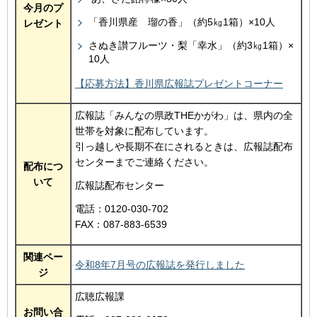
今月のプ
「香川県産 瑠の香」（約5㎏1箱）×10人
レゼント
さぬき讃フルーツ・梨「幸水」（約3㎏1箱）×
10人
【応募方法】香川県広報誌プレゼントコーナー
広報誌「みんなの県政THEかがわ」は、県内の全
世帯を対象に配布しています。
引っ越しや長期不在にされるときは、広報誌配布
センターまでご連絡ください。
配布につ
いて
広報誌配布センター
電話：0120-030-702
FAX：087-883-6539
関連ペー
令和8年7月号の広報誌を発行しました
ジ
広聴広報課
お問い合