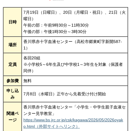
7月19日（日曜日）、20日（月曜日・祝日）、21日（火
曜日）
日時
午前の部：午前9時30分～11時30分
午後の部：午後1時30分～3時30分
香川県赤十字血液センター（高松市郷東町字新開587-
場所
1）
各回20組
定員
※小学校5～6年生及び中学校1～3年生を対象（保護者
同伴）
参加費
無料
申し込
7月8日（水曜日）正午から先着受け付け開始
み
香川県赤十字血液センター「小学生・中学生親子血液セ
関連ペ
ンター見学教室」
ージ
https://www.bs.jrc.or.jp/csk/kagawa/2026/05/2026oyak
o.html（外部サイトへリンク）