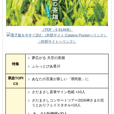
（PDF：6,814KB）
（外部サイトへリンク）
夢広がる 天空の茶畑
特集
ふらっとぴあ香川
県政TOPI
あなたの言葉が新しい「県民歌」に
CS
さだまさし直筆サイン色紙 ×10人
さだまさしコンサートツアー2026神さまの言
うとおりフェイスタオル×10人
あ、さだ飴檸檬×30人