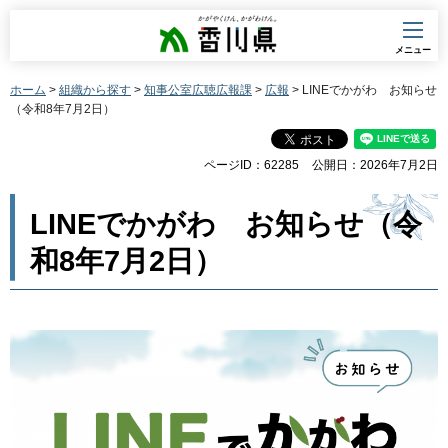
香川県
メニュー
ホーム
>
組織から探す
>
知事公室広聴広報課
>
広報
> LINEでかがわ お知らせ
（令和8年7月2日）
ページID：62285
公開日：2026年7月2日
LINEでかがわ お知らせ（令
和8年7月2日）