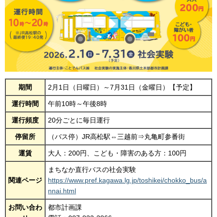
期間
2月1日（日曜日）～7月31日（金曜日）【予定】
運行時間
午前10時～午後8時
運行頻度
20分ごとに毎日運行
停留所
（バス停）JR高松駅⇔三越前⇒丸亀町参番街
運賃
大人：200円、こども・障害のある方：100円
まちなか直行バスの社会実験
関連ページ
https://www.pref.kagawa.lg.jp/toshikei/chokko_bus/a
nnai.html
お問い合わ
都市計画課