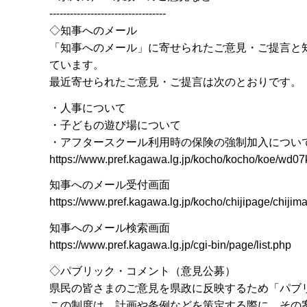
----------------------------------
◇知事へのメール
「知事へのメール」に寄せられたご意見・ご提言と
ています。
最近寄せられたご意見・ご提言は次のとおりです。
・人事について
・子どもの遊び場について
・アフタースクール利用時の保険の強制加入につい
https://www.pref.kagawa.lg.jp/kocho/kocho/koe/wd
知事へのメール受付画面
https://www.pref.kagawa.lg.jp/kocho/chijipage/chijima
知事へのメール検索画面
https://www.pref.kagawa.lg.jp/cgi-bin/page/list.php
◇パブリック・コメント（意見公募）
県民の皆さまのご意見を県政に反映するため「パブ
この制度は、計画や条例などを策定する際に、その