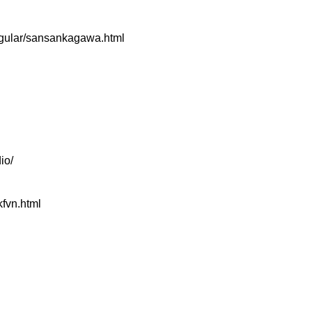
regular/sansankagawa.html
io/
kfvn.html