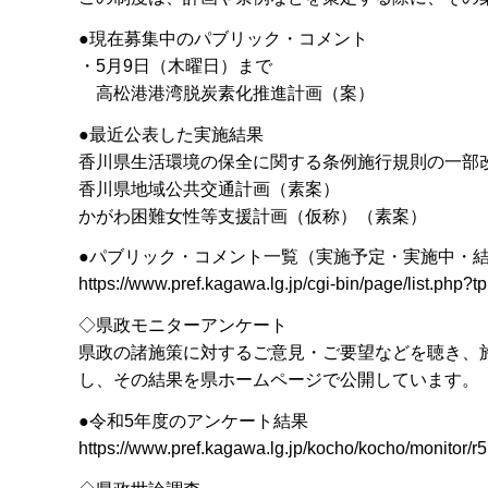
●現在募集中のパブリック・コメント
・5月9日（木曜日）まで
高松港港湾脱炭素化推進計画（案）
●最近公表した実施結果
香川県生活環境の保全に関する条例施行規則の一部
香川県地域公共交通計画（素案）
かがわ困難女性等支援計画（仮称）（素案）
●パブリック・コメント一覧（実施予定・実施中・
https://www.pref.kagawa.lg.jp/cgi-bin/page/list.php
◇県政モニターアンケート
県政の諸施策に対するご意見・ご要望などを聴き、
し、その結果を県ホームページで公開しています。
●令和5年度のアンケート結果
https://www.pref.kagawa.lg.jp/kocho/kocho/monitor/r