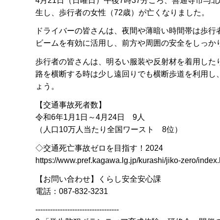
4月21日（日曜日）午後7時37分ごろ、善通寺市
生し、歩行者の女性（72歳）が亡くなりました。
ドライバーの皆さんは、夜間や薄暗い時間帯は歩行
ビームを有効に活用し、前方や周囲の安全をしっか
歩行者の皆さんは、明るい服装や反射材を着用した
路を横断する時は少し遠回りでも横断歩道を利用し
ょう。
【交通事故死者数】
令和6年1月1日～4月24日 9人
（人口10万人当たり全国ワースト 8位）
◇交通死亡事故ゼロを目指す！2024
https://www.pref.kagawa.lg.jp/kurashi/jiko-zero/index
【お問い合わせ】くらし安全安心課
電話：087-832-3231
----------------------------------