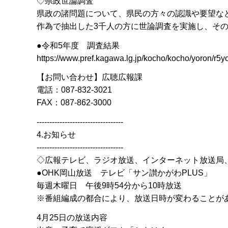
◇県政世論調査
県政の諸問題について、県民の方々の認識や要望な
作為で抽出した3千人の方に世論調査を実施し、そ
●令和5年度 調査結果
https://www.pref.kagawa.lg.jp/kocho/kocho/yoron/r5
【お問い合わせ】広聴広報課
電話：087-832-3021
FAX：087-862-3000
----------------------------------
4.お知らせ
----------------------------------
◇広報テレビ、ラジオ放送、インターネット放送局
●OHK岡山放送 テレビ「サン讃かがわPLUS」
毎週木曜日 午後9時54分から10時放送
※番組編成の都合により、放送日時が変わることが
4月25日の放送内容