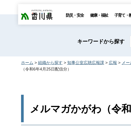
香川県
防災・安全
健康・福祉
子育て・
キーワードから探す
ホーム
>
組織から探す
>
知事公室広聴広報課
>
広報
>
メー
（令和6年4月25日配信分）
メルマガかがわ（令和