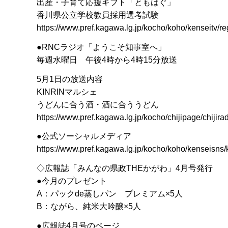
出産・子育て応援ギフト「ともはぐ」
香川県公立学校教員採用選考試験
https://www.pref.kagawa.lg.jp/kocho/koho/kenseitv/
●RNCラジオ「ようこそ知事室へ」
毎週水曜日 午後4時から4時15分放送
5月1日の放送内容
KINRINマルシェ
うどんに合う酒・酒に合ううどん
https://www.pref.kagawa.lg.jp/kocho/chijipage/chijirad
●公式ソーシャルメディア
https://www.pref.kagawa.lg.jp/kocho/koho/kenseisns/
◇広報誌「みんなの県政THEかがわ」4月号発行
●今月のプレゼント
A：パックde蒸しパン プレミアム×5人
B：ながら、純米大吟醸×5人
●広報誌4月号のページ