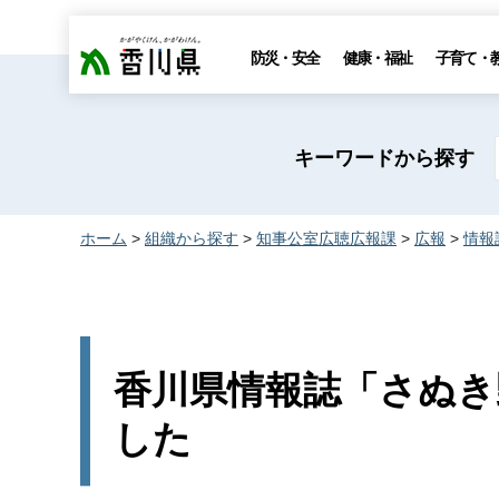
香川県
防災・安全
健康・福祉
子育て・
キーワードから探す
ホーム
>
組織から探す
>
知事公室広聴広報課
>
広報
>
情報
香川県情報誌「さぬき野
した