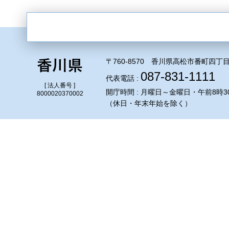
〒760-8570 香川県高松市番町四丁目
087-831-1111
代表電話 :
[ 法人番号 ]
開庁時間 : 月曜日～金曜日・午前8時3
8000020370002
（休日・年末年始を除く）