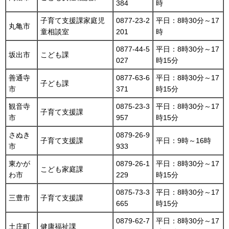
384
時
子育て支援課家庭児
0877-23-2
平日：8時30分～17
丸亀市
童相談室
201
時
0877-44-5
平日：8時30分～17
坂出市
こども課
027
時15分
善通寺
0877-63-6
平日：8時30分～17
子ども課
市
371
時15分
観音寺
0875-23-3
平日：8時30分～17
子育て支援課
市
957
時15分
さぬき
0879-26-9
子育て支援課
平日：9時～16時
市
933
東かが
0879-26-1
平日：8時30分～17
こども家庭課
わ市
229
時15分
0875-73-3
平日：8時30分～17
三豊市
子育て支援課
665
時15分
0879-62-7
平日：8時30分～17
土庄町
健康福祉課