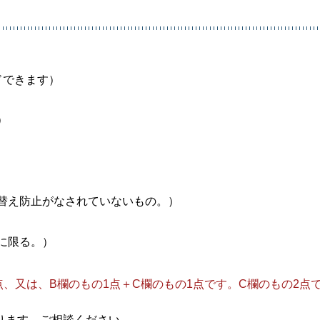
ドできます）
）
替え防止がなされていないもの。）
に限る。）
点、又は、B欄のもの1点＋C欄のもの1点です。C欄のもの2点
ります。ご相談ください。