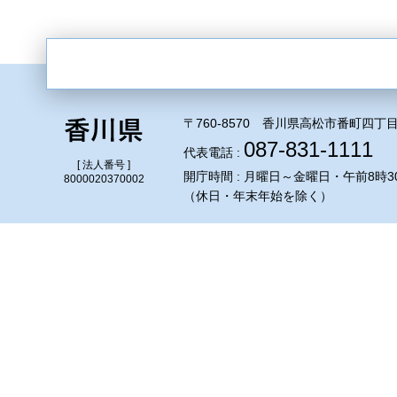
〒760-8570 香川県高松市番町四丁目
087-831-1111
代表電話 :
[ 法人番号 ]
開庁時間 : 月曜日～金曜日・午前8時3
8000020370002
（休日・年末年始を除く）