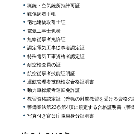
猟銃・空気銃所持許可証
戦傷病者手帳
宅地建物取引士証
電気工事士免状
無線従事者免許証
認定電気工事従事者認定証
特殊電気工事資格者認定証
耐空検査員の証
航空従事者技能証明証
運航管理者技能検定合格証明書
動力車操縦者運転免許証
教習資格認定証（狩猟の射撃教習を受ける資格の
警備業法第23条第4項に規定する合格証明書（
写真付き官公庁職員身分証明書