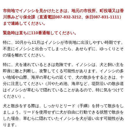
市街地でイノシシを見かけたときは、地元の市役所、町役場又は香
川県みどり保全課（直通電話087-832-3212、休日087-831-1111）
まで連絡してください。
緊急時は直ちに110番通報してください。
特に、10月から11月はイノシシが市街地に出没しやすい時期です。
不意にイノシシと出合ってしまったら、あせらずに、ゆっくりとそ
の場を離れてください。
特に、犬を連れているときは危険です。イノシシは、犬と飼い主を
即座に敵と判断し、攻撃してくる可能性があります。イノシシの多
い地域や山際、海岸の草むらの近くで、犬の散歩をするときは、十
分に注意してください（川やため池、海岸など、堤防沿いの散歩道
はイノシシが草むらで隠れていることがあるので、特に気をつけて
ください）。
犬と散歩をする際は、しっかりとリード（手綱）を持って散歩をし
ましょう。リードを使用せずに犬が自由に行動できる状態で散歩を
した場合、草むらに隠れていたイノシシを犬が追い出す可能性があ
ります。