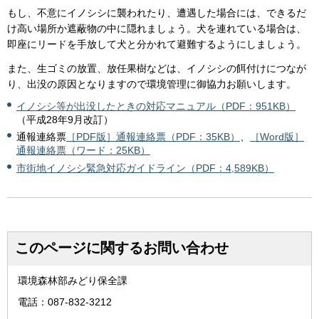
もし、不意にイノシシに襲われたり、遭遇した場合には、できるだ
け高い場所か遮蔽物の中に隠れましょう。犬を連れている場合は、
即座にリードを手放して犬と分かれて避難するようにしましょう。
また、生ゴミの放置、放任果樹などは、イノシシの餌付けにつなが
り、出没の原因となりますので環境管理に御協力お願いします。
イノシシ等が出没したときの対応マニュアル（PDF：951KB）
（平成28年9月改訂）
通報連絡票
［PDF版］通報連絡票（PDF：35KB）
、
［Word版］
通報連絡票（ワード：25KB）
市街地イノシシ緊急対応ガイドライン（PDF：4,589KB）
このページに関するお問い合わせ
環境森林部みどり保全課
電話：087-832-3212