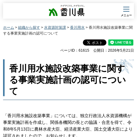
香川県
メニュー
ホーム
>
組織から探す
>
水資源対策課
>
香川用水
> 香川用水施設改築事業に関
する事業実施計画の認可について
ページID：61615
公開日：2026年5月21日
香川用水施設改築事業に関す
る事業実施計画の認可につい
て
「香川用水施設改築事業」については、独立行政法人水資源機構が
事業実施計画を作成し、関係各機関の長との協議・合意を得て、令
和8年5月13日に農林水産大臣、経済産業大臣、国土交通大臣により
認可されましたので、お知らせします。