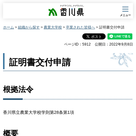
香川県
メニュー
ホーム
>
組織から探す
>
農業大学校
>
卒業された皆様へ
> 証明書交付申請
ページID：5912
公開日：2022年9月8日
証明書交付申請
根拠法令
香川県立農業大学校学則第28条第1項
概要