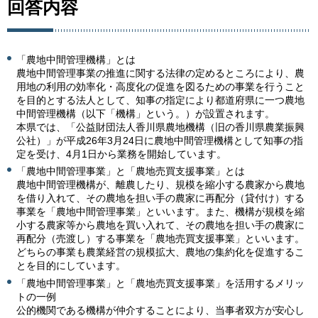
回答内容
「農地中間管理機構」とは
農地中間管理事業の推進に関する法律の定めるところにより、農
用地の利用の効率化・高度化の促進を図るための事業を行うこと
を目的とする法人として、知事の指定により都道府県に一つ農地
中間管理機構（以下「機構」という。）が設置されます。
本県では、「公益財団法人香川県農地機構（旧の香川県農業振興
公社）」が平成26年3月24日に農地中間管理機構として知事の指
定を受け、4月1日から業務を開始しています。
「農地中間管理事業」と「農地売買支援事業」とは
農地中間管理機構が、離農したり、規模を縮小する農家から農地
を借り入れて、その農地を担い手の農家に再配分（貸付け）する
事業を「農地中間管理事業」といいます。また、機構が規模を縮
小する農家等から農地を買い入れて、その農地を担い手の農家に
再配分（売渡し）する事業を「農地売買支援事業」といいます。
どちらの事業も農業経営の規模拡大、農地の集約化を促進するこ
とを目的にしています。
「農地中間管理事業」と「農地売買支援事業」を活用するメリッ
トの一例
公的機関である機構が仲介することにより、当事者双方が安心し