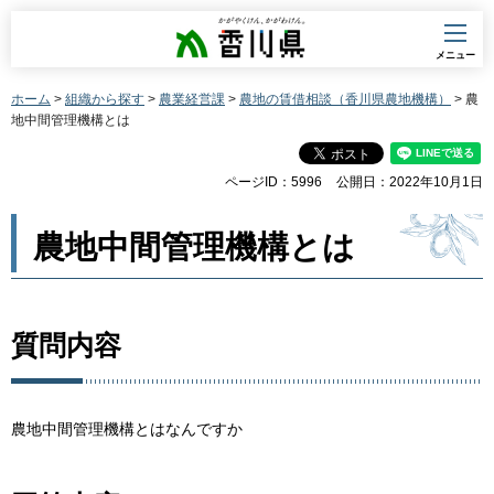
香川県
メニュー
ホーム
>
組織から探す
>
農業経営課
>
農地の賃借相談（香川県農地機構）
> 農
地中間管理機構とは
ページID：5996
公開日：2022年10月1日
農地中間管理機構とは
質問内容
農地中間管理機構とはなんですか