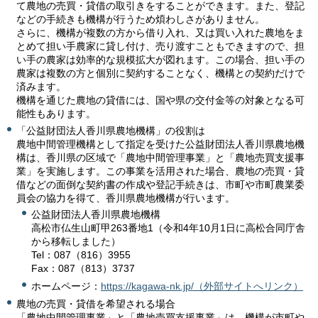
て農地の売買・貸借の取引きをすることができます。また、登記
などの手続きも機構が行うため煩わしさがありません。
さらに、機構が複数の方から借り入れ、又は買い入れた農地をま
とめて担い手農家に貸し付け、売り渡すこともできますので、担
い手の農家は効率的な規模拡大が図れます。この場合、担い手の
農家は複数の方と個別に契約することなく、機構との契約だけで
済みます。
機構を通じた農地の貸借には、国や県の交付金等の対象となる可
能性もあります。
「公益財団法人香川県農地機構」の役割は
農地中間管理機構として指定を受けた公益財団法人香川県農地機
構は、香川県の区域で「農地中間管理事業」と「農地売買支援事
業」を実施します。この事業を活用された場合、農地の売買・貸
借などの面倒な契約書の作成や登記手続きは、市町や市町農業委
員会の協力を得て、香川県農地機構が行います。
公益財団法人香川県農地機構
高松市仏生山町甲263番地1（令和4年10月1日に高松合同庁舎
から移転しました）
Tel：087（816）3955
Fax：087（813）3737
ホームページ：
https://kagawa-nk.jp/（外部サイトへリンク）
農地の売買・貸借を希望される場合
「農地中間管理事業」と「農地売買支援事業」は、機構が市町や