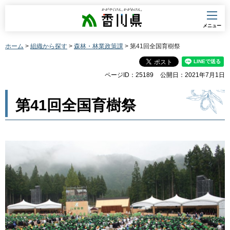
香川県
メニュー
ホーム
>
組織から探す
>
森林・林業政策課
> 第41回全国育樹祭
ページID：25189
公開日：2021年7月1日
第41回全国育樹祭