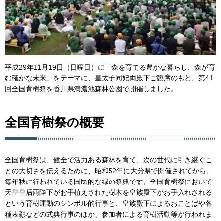
平成29年11月19日（日曜日）に「森を育てる豊かな暮らし、森が育
む確かな未来」をテーマに、皇太子同妃両殿下ご臨席のもと、第41
回全国育樹祭を香川県満濃池森林公園で開催しました。
全国育樹祭の概要
全国育樹祭は、健全で活力ある森林を育て、次の世代に引き継ぐこ
との大切さを伝えるために、昭和52年に大分県で開催されてから、
毎年秋に行われている国民的な緑の祭典です。全国育樹祭において
天皇皇后両陛下がお手植えされた樹木を皇族殿下がお手入れされる
という育樹運動のシンボル的行事と、皇族殿下によるおことばや各
種表彰などの式典行事のほか、参加者による育樹活動等が行われま