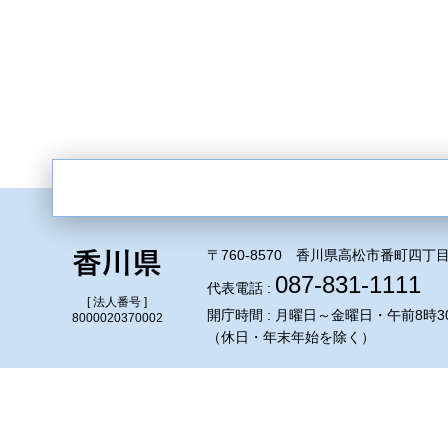
〒760-8570 香川県高松市番町四丁目
087-831-1111
代表電話 :
[ 法人番号 ]
開庁時間 : 月曜日～金曜日・午前8時3
8000020370002
（休日・年末年始を除く）