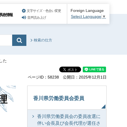
Foreign Language
文字サイズ・色合い変更
県政情報
Select Language
▼
音声読み上げ
検索の仕方
した
ページID：58238
公開日：2025年12月1日
理
香川県労働委員会委員
香川県労働委員会の委員改選に
伴い会長及び会長代理が選任さ