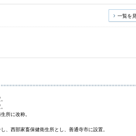
一覧を
置。
置。
衛生所に改称。
。
合し、西部家畜保健衛生所とし、善通寺市に設置。