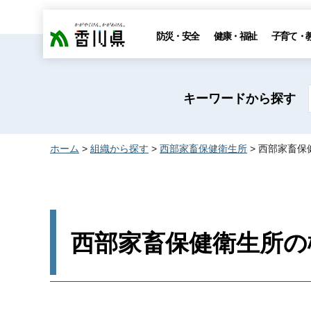
香川県
防災・安全
健康・福祉
子育て・
キーワードから探す
ホーム
>
組織から探す
>
西部家畜保健衛生所
> 西部家畜保
西部家畜保健衛生所の