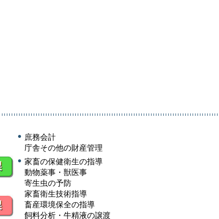
庶務会計
庁舎その他の財産管理
家畜の保健衛生の指導
動物薬事・獣医事
寄生虫の予防
家畜衛生技術指導
畜産環境保全の指導
飼料分析・牛精液の譲渡