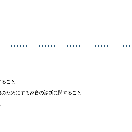
すること。
防のためにする家畜の診断に関すること。
と。
。