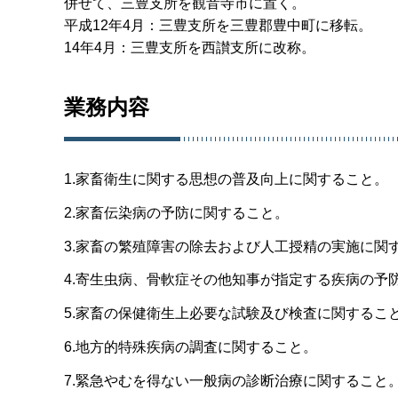
併せて、三豊支所を観音寺市に置く。
平成12年4月：三豊支所を三豊郡豊中町に移転。
14年4月：三豊支所を西讃支所に改称。
業務内容
1.家畜衛生に関する思想の普及向上に関すること。
2.家畜伝染病の予防に関すること。
3.家畜の繁殖障害の除去および人工授精の実施に関
4.寄生虫病、骨軟症その他知事が指定する疾病の予
5.家畜の保健衛生上必要な試験及び検査に関するこ
6.地方的特殊疾病の調査に関すること。
7.緊急やむを得ない一般病の診断治療に関すること