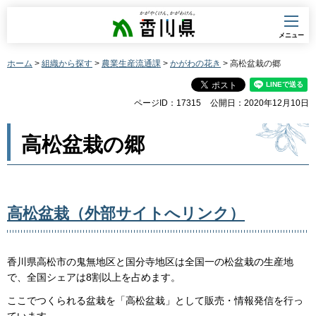
香川県
メニュー
ホーム
>
組織から探す
>
農業生産流通課
>
かがわの花き
> 高松盆栽の郷
ページID：17315
公開日：2020年12月10日
高松盆栽の郷
高松盆栽（外部サイトへリンク）
香川県高松市の鬼無地区と国分寺地区は全国一の松盆栽の生産地
で、全国シェアは8割以上を占めます。
ここでつくられる盆栽を「高松盆栽」として販売・情報発信を行っ