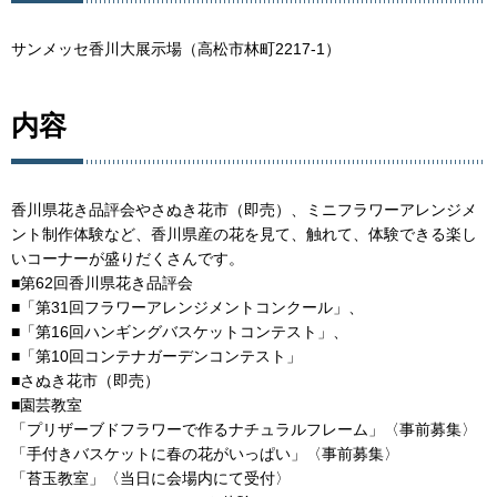
サンメッセ香川大展示場（高松市林町2217-1）
内容
香川県花き品評会やさぬき花市（即売）、ミニフラワーアレンジメ
ント制作体験など、香川県産の花を見て、触れて、体験できる楽し
いコーナーが盛りだくさんです。
■第62回香川県花き品評会
■「第31回フラワーアレンジメントコンクール」、
■「第16回ハンギングバスケットコンテスト」、
■「第10回コンテナガーデンコンテスト」
■さぬき花市（即売）
■園芸教室
「プリザーブドフラワーで作るナチュラルフレーム」〈事前募集〉
「手付きバスケットに春の花がいっぱい」〈事前募集〉
「苔玉教室」〈当日に会場内にて受付〉