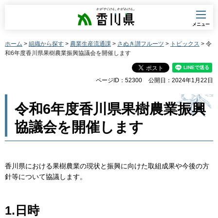
香川県
メニュー
ホーム
>
組織から探す
>
農業生産流通課
>
さぬき讃フルーツ
>
トピックス
> 令
和6年度香川県果樹農業振興協議会を開催します
ページID：52300
公開日：2024年1月22日
令和6年度香川県果樹農業振興
協議会を開催します
香川県における果樹農業の現状と振興に向けた取組成果や今後の方
針等について協議します。
1.日時