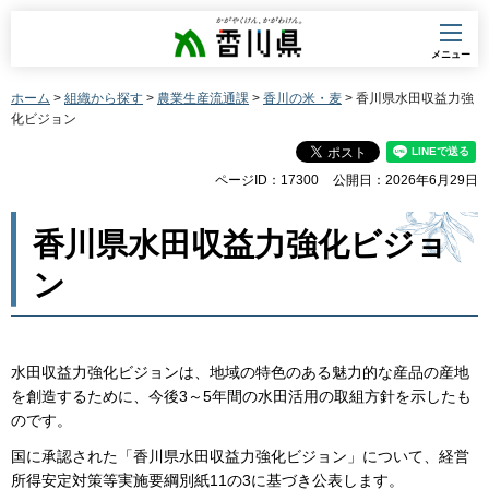
香川県
メニュー
ホーム
>
組織から探す
>
農業生産流通課
>
香川の米・麦
> 香川県水田収益力強
化ビジョン
ページID：17300
公開日：2026年6月29日
香川県水田収益力強化ビジョ
ン
水田収益力強化ビジョンは、地域の特色のある魅力的な産品の産地
を創造するために、今後3～5年間の水田活用の取組方針を示したも
のです。
国に承認された「香川県水田収益力強化ビジョン」について、経営
所得安定対策等実施要綱別紙11の3に基づき公表します。