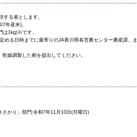
栽培する者とします。
和7年産米)。
は1kg)※です。
で定める日時までに最寄りのJA香川県各営農センター農産課、
、乾燥調製した籾を提出してください。
かり」部門:令和7年11月10日(月曜日)