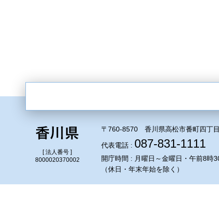
〒760-8570 香川県高松市番町四丁目
087-831-1111
代表電話 :
[ 法人番号 ]
開庁時間 : 月曜日～金曜日・午前8時3
8000020370002
（休日・年末年始を除く）