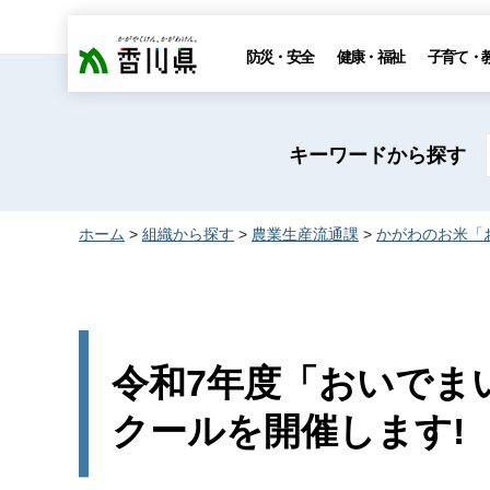
香川県
防災・安全
健康・福祉
子育て・
キーワードから探す
ホーム
>
組織から探す
>
農業生産流通課
>
かがわのお米「
令和7年度「おいでま
クールを開催します!