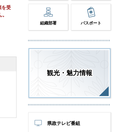
頼を受
ん。
組織部署
パスポート
観光・魅力情報
県政テレビ番組