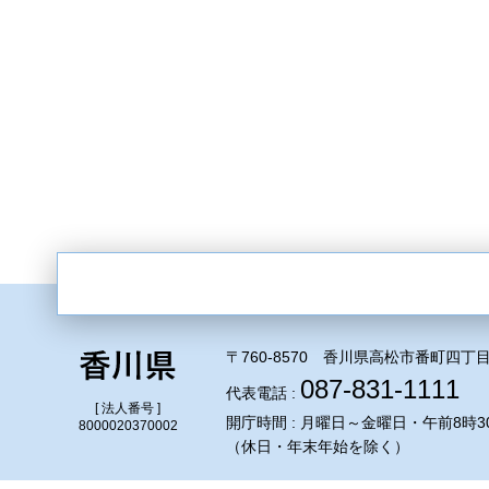
〒760-8570 香川県高松市番町四丁目
087-831-1111
代表電話 :
[ 法人番号 ]
開庁時間 : 月曜日～金曜日・午前8時3
8000020370002
（休日・年末年始を除く）