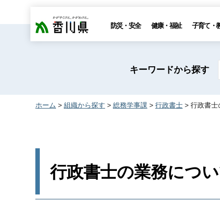
香川県
防災・安全
健康・福祉
子育て・
キーワードから探す
ホーム
>
組織から探す
>
総務学事課
>
行政書士
> 行政書
行政書士の業務につい