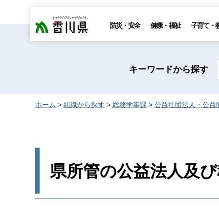
香川県
防災・安全
健康・福祉
子育て・
キーワードから探す
ホーム
>
組織から探す
>
総務学事課
>
公益社団法人・公益
県所管の公益法人及び