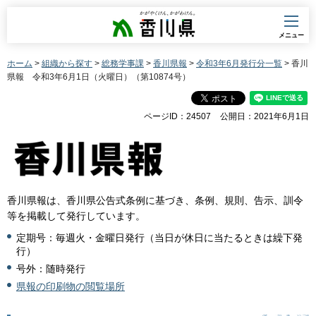
香川県
メニュー
ホーム
>
組織から探す
>
総務学事課
>
香川県報
>
令和3年6月発行分一覧
> 香川
県報 令和3年6月1日（火曜日）（第10874号）
ページID：24507
公開日：2021年6月1日
香川県報は、香川県公告式条例に基づき、条例、規則、告示、訓令
等を掲載して発行しています。
定期号：毎週火・金曜日発行（当日が休日に当たるときは繰下発
行）
号外：随時発行
県報の印刷物の閲覧場所