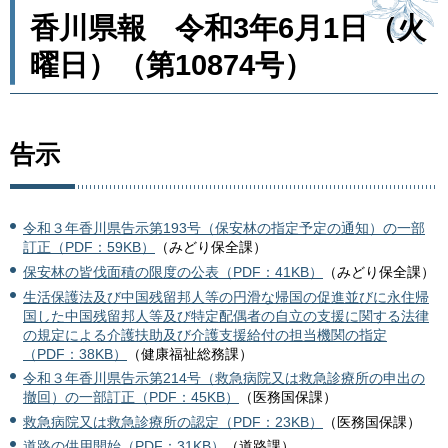
香川県報 令和3年6月1日（火
曜日）（第10874号）
告示
令和３年香川県告示第193号（保安林の指定予定の通知）の一部
訂正（PDF：59KB）
（みどり保全課）
保安林の皆伐面積の限度の公表（PDF：41KB）
（みどり保全課）
生活保護法及び中国残留邦人等の円滑な帰国の促進並びに永住帰
国した中国残留邦人等及び特定配偶者の自立の支援に関する法律
の規定による介護扶助及び介護支援給付の担当機関の指定
（PDF：38KB）
（健康福祉総務課）
令和３年香川県告示第214号（救急病院又は救急診療所の申出の
撤回）の一部訂正（PDF：45KB）
（医務国保課）
救急病院又は救急診療所の認定（PDF：23KB）
（医務国保課）
道路の供用開始（PDF：31KB）
（道路課）