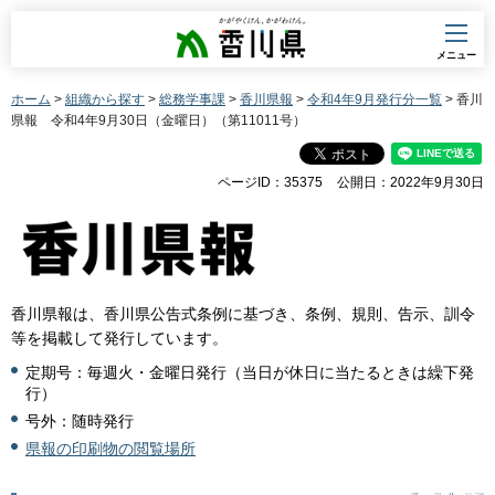
香川県
メニュー
ホーム
>
組織から探す
>
総務学事課
>
香川県報
>
令和4年9月発行分一覧
> 香川
県報 令和4年9月30日（金曜日）（第11011号）
ページID：35375
公開日：2022年9月30日
香川県報は、香川県公告式条例に基づき、条例、規則、告示、訓令
等を掲載して発行しています。
定期号：毎週火・金曜日発行（当日が休日に当たるときは繰下発
行）
号外：随時発行
県報の印刷物の閲覧場所