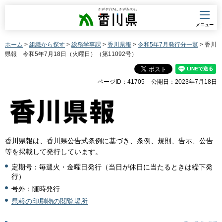
香川県
メニュー
ホーム
>
組織から探す
>
総務学事課
>
香川県報
>
令和5年7月発行分一覧
> 香川
県報 令和5年7月18日（火曜日）（第11092号）
ページID：41705
公開日：2023年7月18日
香川県報は、香川県公告式条例に基づき、条例、規則、告示、公告
等を掲載して発行しています。
定期号：毎週火・金曜日発行（当日が休日に当たるときは繰下発
行）
号外：随時発行
県報の印刷物の閲覧場所