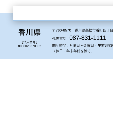
〒760-8570 香川県高松市番町四丁目
087-831-1111
代表電話 :
[ 法人番号 ]
開庁時間 : 月曜日～金曜日・午前8時3
8000020370002
（休日・年末年始を除く）