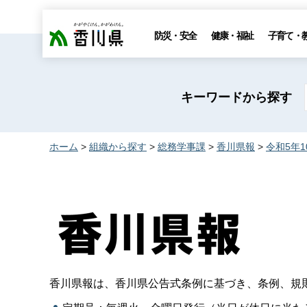
香川県
防災・安全
健康・福祉
子育て・
キーワードから探す
ホーム
>
組織から探す
>
総務学事課
>
香川県報
>
令和5年
香川県報は、香川県公告式条例に基づき、条例、規