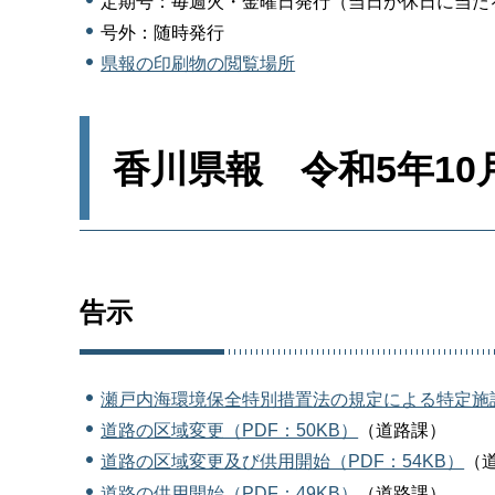
定期号：毎週火・金曜日発行（当日が休日に当た
号外：随時発行
県報の印刷物の閲覧場所
香川県報 令和5年10
告示
瀬戸内海環境保全特別措置法の規定による特定施設
道路の区域変更（PDF：50KB）
（道路課）
道路の区域変更及び供用開始（PDF：54KB）
（
道路の供用開始（PDF：49KB）
（道路課）