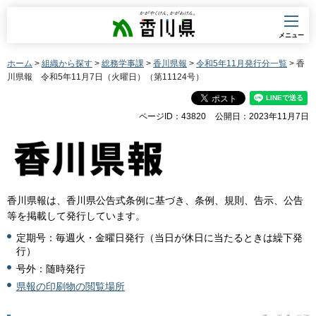
香川県
メニュー
ホーム
>
組織から探す
>
総務学事課
>
香川県報
>
令和5年11月発行分一覧
> 香
川県報 令和5年11月7日（火曜日）（第11124号）
ページID：43820
公開日：2023年11月7日
香川県報は、香川県公告式条例に基づき、条例、規則、告示、公告
等を掲載して発行しています。
定期号：毎週火・金曜日発行（当日が休日に当たるときは繰下発
行）
号外：随時発行
県報の印刷物の閲覧場所