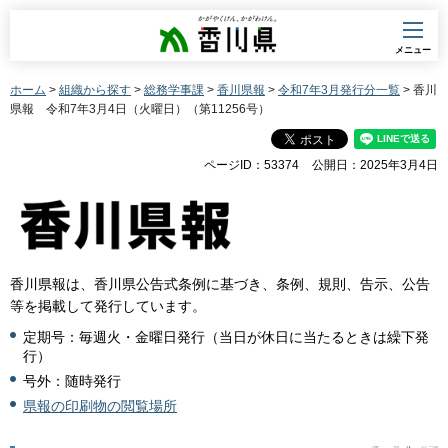
香川県
メニュー
ホーム
>
組織から探す
>
総務学事課
>
香川県報
>
令和7年3月発行分一覧
> 香川
県報 令和7年3月4日（火曜日）（第11256号）
ページID：53374
公開日：2025年3月4日
香川県報は、香川県公告式条例に基づき、条例、規則、告示、公告
等を掲載して発行しています。
定期号：毎週火・金曜日発行（当日が休日に当たるときは繰下発
行）
号外：随時発行
県報の印刷物の閲覧場所