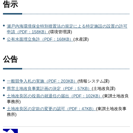
告示
瀬戸内海環境保全特別措置法の規定による特定施設の設置の許可
申請（PDF：158KB）
(環境管理課)
公有水面埋立免許（PDF：168KB）
(水産課)
公告
一般競争入札の実施（PDF：203KB）
(情報システム課)
県営土地改良事業計画の決定（PDF：57KB）
(土地改良課)
土地改良区の役員の就退任の届出（PDF：102KB）
(東讃土地改良
事務所)
土地改良区の定款の変更の認可（PDF：47KB）
(東讃土地改良事
務所)