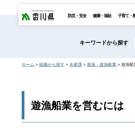
香川県
防災・安全
健康・福祉
子育て・
キーワードから探す
ホーム
>
組織から探す
>
水産課
>
遊漁・遊漁船業
> 遊漁
遊漁船業を営むには