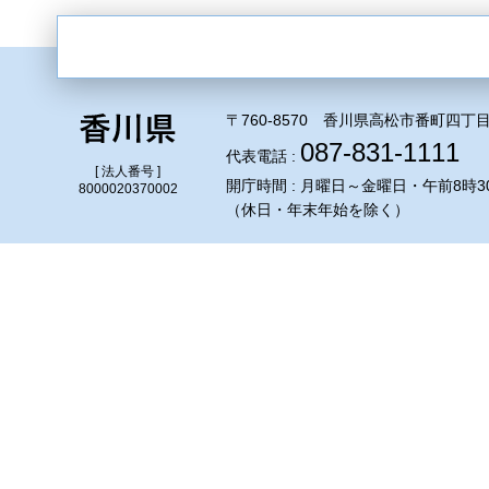
〒760-8570 香川県高松市番町四丁目
087-831-1111
代表電話 :
[ 法人番号 ]
開庁時間 : 月曜日～金曜日・午前8時3
8000020370002
（休日・年末年始を除く）