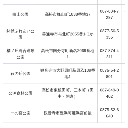
087-834-7
4
峰山公園
高松市峰山町1838番地37
297
鉢伏ふれあい公
0877-56-5
9
善通寺市与北町2055番1ほか
園
355
橘ノ丘総合運動
高松市国分寺町新名2069番地
087-874-4
3
公園
1
311
観音寺市大野原町萩原乙139番
0875-54-2
1
萩の丘公園
地1
801
高松市東植田町、三木町（田
087-849-0
7
公渕森林公園
中・朝倉）
402
0875-52-6
1
一の宮公園
観音寺市豊浜町姫浜宮前後
640