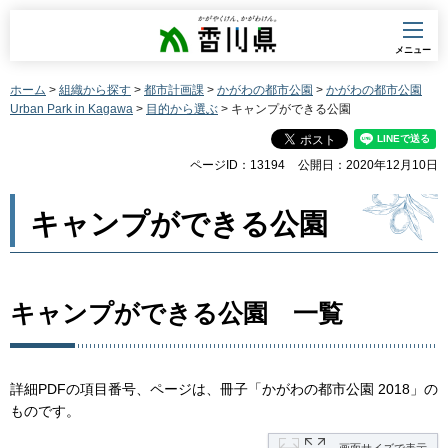
香川県
メニュー
ホーム
>
組織から探す
>
都市計画課
>
かがわの都市公園
>
かがわの都市公園
Urban Park in Kagawa
>
目的から選ぶ
> キャンプができる公園
ページID：13194
公開日：2020年12月10日
キャンプができる公園
キャンプができる公園 一覧
詳細PDFの項目番号、ページは、冊子「かがわの都市公園 2018」の
ものです。