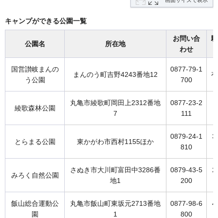
画面サイズで表示
キャンプができる公園一覧
お問い合
駐
公園名
所在地
わせ
国営讃岐まんの
0877-79-1
まんのう町吉野4243番地12
有
う公園
700
丸亀市綾歌町岡田上2312番地
0877-23-2
5
綾歌森林公園
7
111
0879-24-1
3
とらまる公園
東かがわ市西村1155ほか
810
さぬき市大川町富田中3286番
0879-43-5
2
みろく自然公園
地1
200
飯山総合運動公
丸亀市飯山町東坂元2713番地
0877-98-6
4
園
1
800