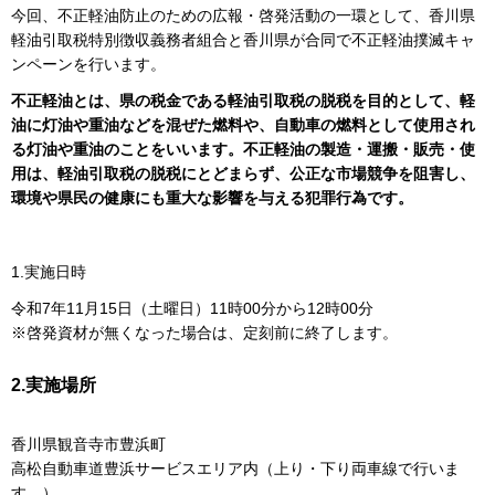
今回、不正軽油防止のための広報・啓発活動の一環として、香川県
軽油引取税特別徴収義務者組合と香川県が合同で不正軽油撲滅キャ
ンペーンを行います。
不正軽油とは、県の税金である軽油引取税の脱税を目的として、軽
油に灯油や重油などを混ぜた燃料や、自動車の燃料として使用され
る灯油や重油のことをいいます。不正軽油の製造・運搬・販売・使
用は、軽油引取税の脱税にとどまらず、公正な市場競争を阻害し、
環境や県民の健康にも重大な影響を与える犯罪行為です。
1.実施日時
令和7年11月15日（土曜日）11時00分から12時00分
※啓発資材が無くなった場合は、定刻前に終了します。
2.実施場所
香川県観音寺市豊浜町
高松自動車道豊浜サービスエリア内（上り・下り両車線で行いま
す。）