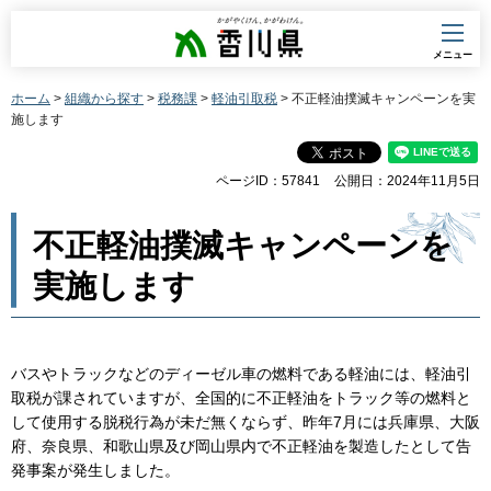
香川県
メニュー
ホーム
>
組織から探す
>
税務課
>
軽油引取税
> 不正軽油撲滅キャンペーンを実
施します
ページID：57841
公開日：2024年11月5日
不正軽油撲滅キャンペーンを
実施します
バスやトラックなどのディーゼル車の燃料である軽油には、軽油引
取税が課されていますが、全国的に不正軽油をトラック等の燃料と
して使用する脱税行為が未だ無くならず、昨年7月には兵庫県、大阪
府、奈良県、和歌山県及び岡山県内で不正軽油を製造したとして告
発事案が発生しました。