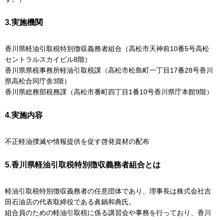
3.実施機関
香川県軽油引取税特別徴収義務者組合（高松市天神前10番5号高松
セントラルスカイビル8階）
香川県県税事務所軽油引取税課（高松市松島町一丁目17番28号香川
県高松合同庁舎3階）
香川県総務部税務課（高松市番町四丁目1番10号香川県庁本館9階）
4.実施内容
不正軽油撲滅や情報提供を促す啓発資材の配布
5.香川県軽油引取税特別徴収義務者組合とは
軽油引取税特別徴収義務者の任意団体であり、理事長は株式会社吉
田石油店の代表取締役である眞鍋和典氏。
組合員のための軽油引取税に係る講習会や事務を行っており、香川