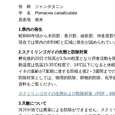
俗
称
ジャンボタニシ
Pomacea canaliculata
学
名
原産地 南米
1.県内の発生
昭和60年頃から木田郡、香川郡、綾歌郡、仲多度郡
現在では県内の8市6町と広域に発生が認められてい
2.スクミリンゴガイの生態と防除対策
孵化後約20日で殻高が1.5cm程度となり摂食活動を
動温度は気温15-35℃程度で、14℃以下になると休
イネの葉齢が7葉期に達する田植え後2～3週間まで
防除対策としては、物理的防除、耕種的防除、化学
資料をご覧ください。
スクミリンゴガイの生態および防除対策（PDF：498
3.天敵について
河川や池では農薬による防除ができません。スクミ