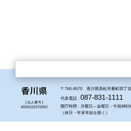
〒760-8570 香川県高松市番町四丁目
087-831-1111
代表電話 :
[ 法人番号 ]
開庁時間 : 月曜日～金曜日・午前8時3
8000020370002
（休日・年末年始を除く）