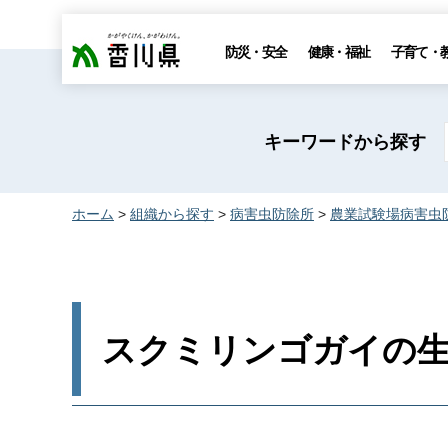
香川県
防災・安全
健康・福祉
子育て・
キーワードから探す
ホーム
>
組織から探す
>
病害虫防除所
>
農業試験場病害虫
スクミリンゴガイの