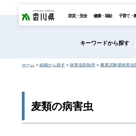
香川県
防災・安全
健康・福祉
子育て・
キーワードから探す
ホーム
>
組織から探す
>
病害虫防除所
>
農業試験場病害虫
麦類の病害虫