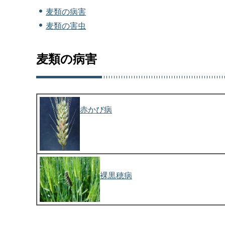
麦類の病害
麦類の害虫
麦類の病害
赤かび病
裸黒穂病