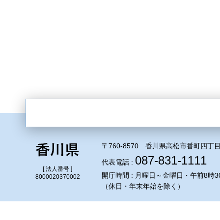
〒760-8570 香川県高松市番町四丁目
087-831-1111
代表電話 :
[ 法人番号 ]
開庁時間 : 月曜日～金曜日・午前8時3
8000020370002
（休日・年末年始を除く）