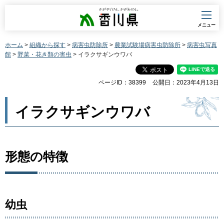
香川県
メニュー
ホーム
>
組織から探す
>
病害虫防除所
>
農業試験場病害虫防除所
>
病害虫写真
館
>
野菜・花き類の害虫
> イラクサギンウワバ
ページID：38399
公開日：2023年4月13日
イラクサギンウワバ
形態の特徴
幼虫