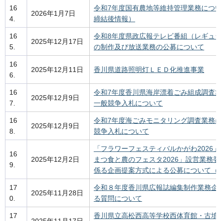
16
令和7年度国有農地等維持管理業務につ
2026年1月7日
4.
締結後情報）
16
令和8年度県政広報テレビ番組（レギュ
2025年12月17日
5.
の制作及び放送業務の公募について
16
2025年12月11日
香川県道路照明灯ＬＥＤ化推進事業
6.
16
令和7年度香川県海岸漂着ごみ組成調査
2025年12月9日
7.
一般競争入札について
16
令和7年度海ごみモニタリング調査業務
2025年12月9日
8.
競争入札について
「フラワーフェスティバルかがわ2026
16
2025年12月2日
まつ食と農のフェスタ2026」設営業務
9.
係る企画提案方式による公募について（
17
令和８年度香川県広報誌編集制作業務企
2025年11月28日
0.
る質問について
17
香川県立高松西高等学校西体育館・古墳