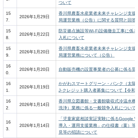
ついて
15
香川県農畜水産業者未来チャレンジ支援
2026年1月29日
7.
局運営業務（公告）に関する質問と回答
15
防災拠点施設等Wi-Fi設備撤去工事に係
2026年1月22日
8.
入札について
15
香川県農畜水産業者未来チャレンジ支援
2026年1月20日
9.
局運営業務について（公告）
16
2026年1月20日
自動販売機の設置事業者の公募に係る質
0.
16
かがわスマートグリーン・バンク（太陽
2026年1月19日
1.
J-クレジット購入者募集について【令和
16
香川県立図書館・文書館吸収式冷温水機
2026年1月14日
2.
洗浄）業務に係る一般競争入札について
「児童家庭相談実証実験に係るGoogle Wor
16
2026年1月14日
導入・運用支援業務」の仕様書（案）等
3.
見等の招請について