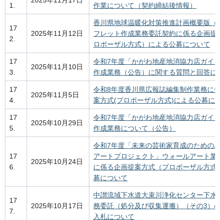
2025年11月17日
1.
作業について（契約締結後情報）
香川県地球温暖化対策推進計画概要版（
17
2025年11月12日
フレット作成業務委託契約に係る企画提
2.
ロポーザル方式）による公募について
17
令和7年度「かがわ地産地消協力店ガイ
2025年11月10日
3.
作成業務（公告）に関する質問と回答に
17
令和8年度香川県広報誌編集制作業務に
2025年11月5日
4.
案方式(プロポーザル方式)による公募に
17
令和7年度「かがわ地産地消協力店ガイ
2025年10月29日
5.
作成業務について（公告）
令和7年度「未来の芸術家育成のための
17
アートプロジェクト」ウォールアート業
2025年10月24日
6.
に係る企画提案方式（プロポーザル方式
募について
中讃流域下水道大束川浄化センター下水
17
2025年10月17日
務委託（処分及び収集運搬）（その3）
7.
入札について