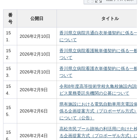
番
公開日
タイトル
号
15
香川県立病院共通白衣単価契約に係る一
2026年2月10日
1.
について
15
香川県立病院看護靴単価契約に係る一般
2026年2月10日
2.
ついて
15
香川県立病院看護衣単価契約に係る一般
2026年2月10日
3.
ついて
15
令和8年度高等技術学校丸亀校施設内訓
2026年2月9日
4.
ビス業務委託先機関の公募について
県有施設における電気自動車用充電設備
15
2026年2月6日
係る企画提案方式（プロポーザル方式）
5.
について（公告）
高松市民プール跡地の利活用に向けた検
15
2026年2月4日
る企画提案方式（プロポーザル方式）に
6.