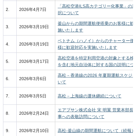
「高松空港ILS高カテゴリー化事業」の
2.
2026年4月7日
択について
釜山からの期間運航便搭乗のお客様に歓
3.
2026年3月19日
施いたします
ベトナム（ハノイ）からのチャーター便
4.
2026年3月19日
様に歓迎対応を実施いたします
高松空港を特定利用空港の対象とする検
5.
2026年3月17日
を含む地元自治体に対する国の説明につ
高松－香港線の2026 年夏期運航スケジ
6.
2026年3月6日
いて
7.
2026年3月5日
高松－上海線の運休継続について
エアプサン株式会社 宋 明翼 営業本部長
8.
2026年2月24日
事への表敬訪問について
9.
2026年2月10日
高松-釜山線の期間運航について（続報）