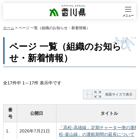
香川県
メニュー
ホーム
> ページ 一覧（組織のお知らせ・新着情報）
ページ 一覧（組織のお知ら
せ・新着情報）
全17件中 1～17件 表示中です
画面サイズで表示
番
公開日
タイトル
号
「高松-高雄線」定期チャーター便の運
1.
2026年7月21日
松-釜山線」の運航期間の延長について