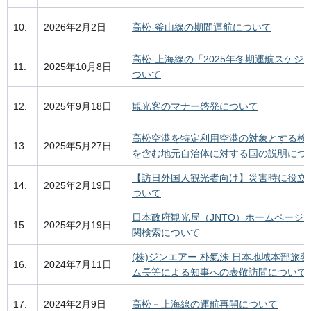
10.
2026年2月2日
高松-釜山線の期間運航について
高松-上海線の「2025年冬期運航スケジ
11.
2025年10月8日
ついて
12.
2025年9月18日
観光客のマナー啓発について
高松空港を特定利用空港の対象とする検
13.
2025年5月27日
を含む地元自治体に対する国の説明につ
【訪日外国人観光者向け】災害時に役立
14.
2025年2月19日
ついて
日本政府観光局（JNTO）ホームページ
15.
2025年2月19日
関検索について
(株)ジンエアー 朴氣洙 日本地域本部旅
16.
2024年7月11日
ム長等による知事への表敬訪問について
17.
2024年2月9日
高松－上海線の運航再開について