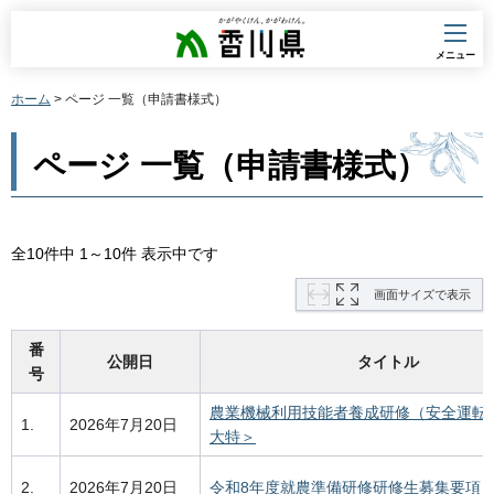
香川県
メニュー
ホーム
> ページ 一覧（申請書様式）
ページ 一覧（申請書様式）
全10件中 1～10件 表示中です
画面サイズで表示
番
公開日
タイトル
号
農業機械利用技能者養成研修（安全運転
1.
2026年7月20日
大特＞
2.
2026年7月20日
令和8年度就農準備研修研修生募集要項