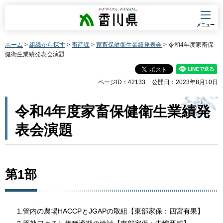
香川県
メニュー
ホーム
>
組織から探す
>
畜産課
>
家畜保健衛生業績発表会
> 令和4年度家畜保
健衛生業績発表会演題
ページID：42133
公開日：2023年8月10日
令和4年度家畜保健衛生業績発
表会演題
第1部
1.管内の農場HACCPとJGAPの取組【東部家保：四宮有果】