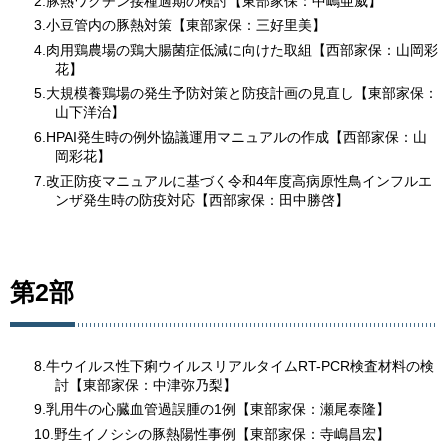
2.豚熱ワクチン接種適期の検討【東部家保：中嶋亜威】
3.小豆管内の豚熱対策【東部家保：三好里美】
4.肉用鶏農場の鶏大腸菌症低減に向けた取組【西部家保：山岡彩
花】
5.大規模養鶏場の発生予防対策と防疫計画の見直し【東部家保：
山下洋治】
6.HPAI発生時の例外協議運用マニュアルの作成【西部家保：山
岡彩花】
7.改正防疫マニュアルに基づく令和4年度高病原性鳥インフルエ
ンザ発生時の防疫対応【西部家保：田中勝啓】
第2部
8.牛ウイルス性下痢ウイルスリアルタイムRT-PCR検査材料の検
討【東部家保：中津弥乃梨】
9.乳用牛の心臓血管過誤腫の1例【東部家保：瀬尾泰隆】
10.野生イノシシの豚熱陽性事例【東部家保：寺嶋昌宏】