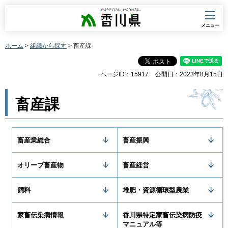
香川県
メニュー
ホーム
>
組織から探す
> 畜産課
ページID：15917
公開日：2023年8月15日
畜産課
畜産業総合
畜産振興
オリーブ畜産物
畜産経営
飼料
堆肥・資源循環型農業
家畜伝染病情報
香川県特定家畜伝染病防疫
マニュアル等