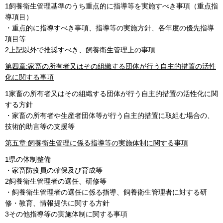
1飼養衛生管理基準のうち重点的に指導等を実施すべき事項（重点指
導項目）
・重点的に指導すべき事項、指導等の実施方針、各年度の優先指導
項目等
2上記以外で推奨すべき、飼養衛生管理上の事項
第四章:家畜の所有者又はその組織する団体が行う自主的措置の活性
化に関する事項
1家畜の所有者又はその組織する団体が行う自主的措置の活性化に関
する方針
・家畜の所有者や生産者団体等が行う自主的措置に取組む場合の、
技術的助言等の支援等
第五章:
飼養衛生管理に係る指導等の実施体制に関する事項
1県の体制整備
・家畜防疫員の確保及び育成等
2飼養衛生管理者の選任、研修等
・飼養衛生管理者の選任に係る指導、飼養衛生管理者に対する研
修・教育、情報提供に関する方針
3その他指導等の実施体制に関する事項