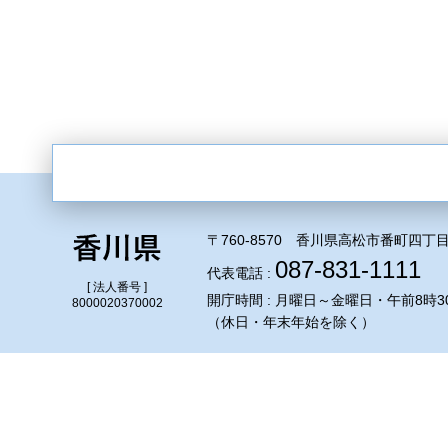
〒760-8570 香川県高松市番町四丁目
087-831-1111
代表電話 :
[ 法人番号 ]
開庁時間 : 月曜日～金曜日・午前8時3
8000020370002
（休日・年末年始を除く）