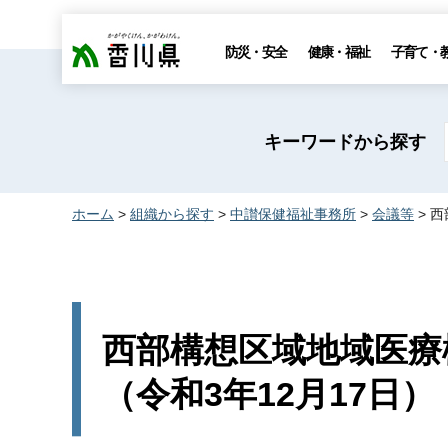
香川県
防災・安全
健康・福祉
子育て・
キーワードから探す
ホーム
>
組織から探す
>
中讃保健福祉事務所
>
会議等
> 
西部構想区域地域医療
（令和3年12月17日）