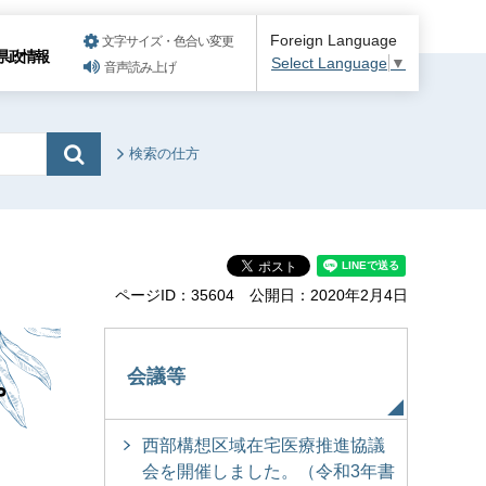
Foreign Language
文字サイズ・色合い変更
県政情報
Select Language
▼
音声読み上げ
検索の仕方
）
ページID：35604
公開日：2020年2月4日
。
会議等
西部構想区域在宅医療推進協議
会を開催しました。（令和3年書