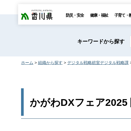
香川県
防災・安全
健康・福祉
子育て・
キーワードから探す
ホーム
>
組織から探す
>
デジタル戦略総室デジタル戦略課
かがわDXフェア2025