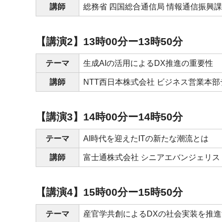
講師
総務省
四国総合通信局
情報通信振興課
【講演2】13時00分ー13時50分
テーマ
生成AIの活用によるDX推進の重要性
講師
NTT西日本株式会社
ビジネス営業本部
【講演3】14時00分ー14時50分
テーマ
AI時代を迎えたITの新たな潮流とは
講師
富士通株式会社
シニアエバンジェリス
【講演4】15時00分ー15時50分
テーマ
産官学共創によるDXの社会実装を推