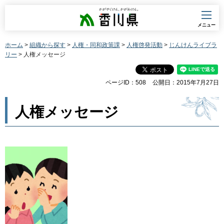
香川県
メニュー
ホーム
>
組織から探す
>
人権・同和政策課
>
人権啓発活動
>
じんけんライブラ
リー
> 人権メッセージ
ページID：508
公開日：2015年7月27日
人権メッセージ