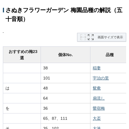
さぬきフラワーガーデン 梅園品種の解説（五
十音順）
画面サイズで表示
おすすめの梅23
個体No.
品種
選
38
稲妻
101
宇治の里
は
48
鴛鴦
64
扇流し
を
36
鶯宿梅
65、87、111
大盃
そ
35、102
大湊