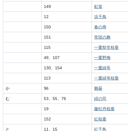
149
虹笛
12
浜千鳥
150
春の寿
151
常陸の舞
115
一重祭笠枝垂
49、107
一重野梅
130、154
一重緑萼
113
一重緑萼枝垂
か
96
雛曇
む
53、55、76
緋の司
19
藤牡丹枝垂
152
紅枝垂
と
11、15
紅千鳥