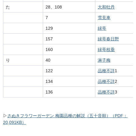
た
28、108
大和牡丹
7
雪見車
129
緑萼
157
緑萼春日野
160
緑萼枝垂
り
40
淋子梅
122
品種不詳
1
134
品種不詳
2
136
品種不詳
3
▷
さぬきフラワーガーデン 梅園品種の解説（五十音順）（PDF：
20,091KB）