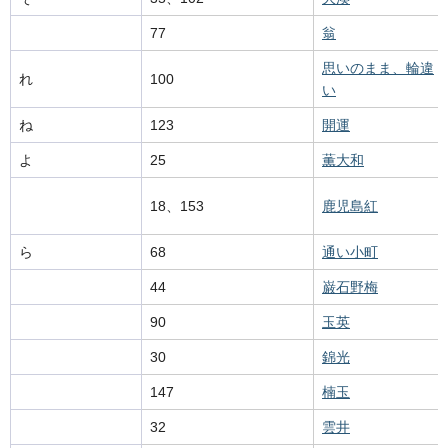
77
翁
思いのまま、輪違
れ
100
い
ね
123
開運
よ
25
薫大和
18、153
鹿児島紅
ら
68
通い小町
44
巌石野梅
90
玉英
30
錦光
147
楠玉
32
雲井