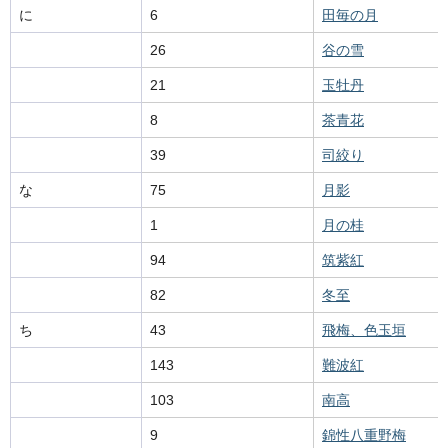
に
6
田毎の月
26
谷の雪
21
玉牡丹
8
茶青花
39
司絞り
な
75
月影
1
月の桂
94
筑紫紅
82
冬至
ち
43
飛梅、色玉垣
143
難波紅
103
南高
9
錦性八重野梅