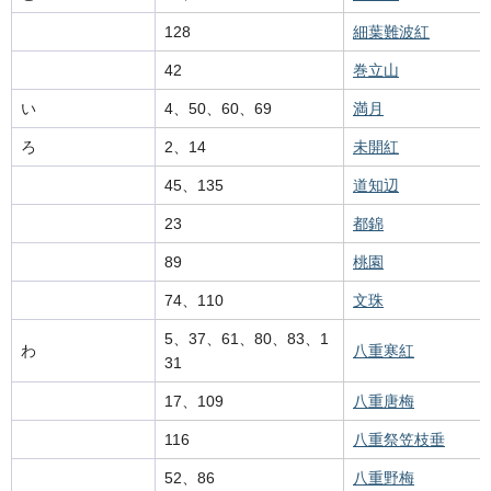
128
細葉難波紅
42
巻立山
い
4、50、60、69
満月
ろ
2、14
未開紅
45、135
道知辺
23
都錦
89
桃園
74、110
文珠
5、37、61、80、83、1
わ
八重寒紅
31
17、109
八重唐梅
116
八重祭笠枝垂
52、86
八重野梅