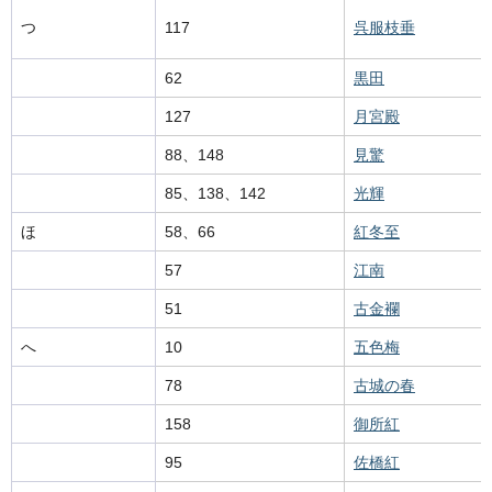
つ
117
呉服枝垂
62
黒田
127
月宮殿
88、148
見驚
85、138、142
光輝
ほ
58、66
紅冬至
57
江南
51
古金襴
へ
10
五色梅
78
古城の春
158
御所紅
95
佐橋紅