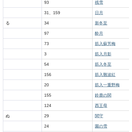
93
残雪
31、159
日月
る
34
新冬至
97
酔月
73
筋入蘇芳梅
3
筋入月影
54
筋入冬至
156
筋入難波紅
20
筋入一重野梅
155
鈴鹿の関
124
西王母
ぬ
29
関守
24
園の雪