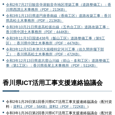
令和2年7月27日観音寺港観音寺地区埋築工事（道路整備工）：香
川県西讃土木事務所（PDF：213KB）
令和3年1月13日県道円座香南線（香南工区）道路改築工事：香川
県高松土木事務所（PDF：213KB）
令和3年10月21日県道高松坂出線（五色台工区）道路改築工事：
香川県中讃土木事務所（PDF：444KB）
令和3年11月3日国道438号（飯山工区）道路整備工事（第9工
区）：香川県中讃土木事務所（PDF：447KB）
令和3年12月3日本津川大規模特定河川工事（佐久間井堰下部
工）：香川県高松土木事務所（PDF：472KB）
令和3年12月13日県道志度山川線（前山・多和工区）道路整備工
事（第1工区）：香川県長尾土木事務所（PDF：511KB）
香川県ICT活用工事支援連絡協議会
令和2年1月29日第1回香川県ICT活用工事支援連絡協議会（配付資
料：
資料1（PDF：56KB）
資料2（PDF：722KB）
）
令和3年1月26日第2回香川県ICT活用工事支援連絡協議会（配付資