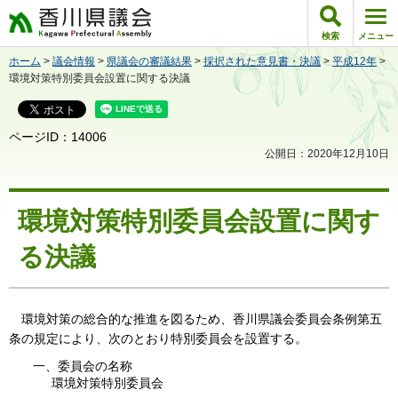
香川県議会
検索
メニュー
ホーム
>
議会情報
>
県議会の審議結果
>
採択された意見書・決議
>
平成12年
>
環境対策特別委員会設置に関する決議
ページID：14006
公開日：2020年12月10日
環境対策特別委員会設置に関す
る決議
環境対策の総合的な推進を図るため、香川県議会委員会条例第五
条の規定により、次のとおり特別委員会を設置する。
一、委員会の名称
環境対策特別委員会