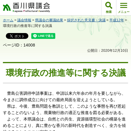
香川県議会
検索
メニュー
ホーム
>
議会情報
>
県議会の審議結果
>
採択された意見書・決議
>
平成12年
>
環境行政の推進等に関する決議
ページID：14008
公開日：2020年12月10日
環境行政の推進等に関する決議
豊島公害調停申請事案は、申請以来六年余の年月を要しながら、
今まさに調停成立に向けての最終局面を迎えようとしている。
県は、今後、豊島問題を教訓として、このような事態を再び惹起
することのないよう、廃棄物行政の適正な推進を図る必要がある。
よって、本県議会は、自然との共生、資源循環型社会の構築を進
めることにより、真に豊かな香川の新時代を創造すべく、全力を傾