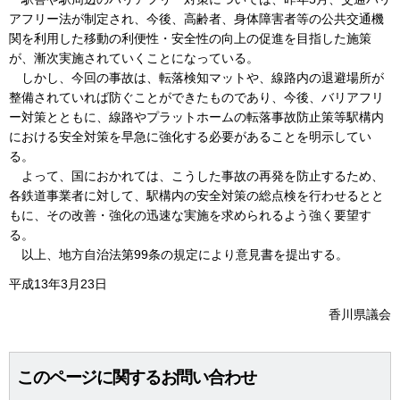
アフリー法が制定され、今後、高齢者、身体障害者等の公共交通機
関を利用した移動の利便性・安全性の向上の促進を目指した施策
が、漸次実施されていくことになっている。
しかし、今回の事故は、転落検知マットや、線路内の退避場所が
整備されていれば防ぐことができたものであり、今後、バリアフリ
ー対策とともに、線路やプラットホームの転落事故防止策等駅構内
における安全対策を早急に強化する必要があることを明示してい
る。
よって、国におかれては、こうした事故の再発を防止するため、
各鉄道事業者に対して、駅構内の安全対策の総点検を行わせるとと
もに、その改善・強化の迅速な実施を求められるよう強く要望す
る。
以上、地方自治法第99条の規定により意見書を提出する。
平成13年3月23日
香川県議会
このページに関するお問い合わせ