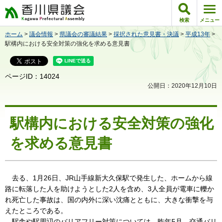
香川県議会
検索
メニュー
ホーム
>
議会情報
>
県議会の審議結果
>
採択された意見書・決議
>
平成13年
>
駅構内における安全対策の強化を求める意見書
ページID：14024
公開日：2020年12月10日
駅構内における安全対策の強化
を求める意見書
去る、1月26日、JR山手線新大久保駅で発生した、ホームから線
路に転落した人を助けようとした2人を含め、3人全員が電車に轢か
れ死亡した事故は、国の内外に深い沈痛とともに、大きな衝撃を与
えたところである。
駅舎や駅周辺のバリアフリー対策については、昨年5月、交通バリ