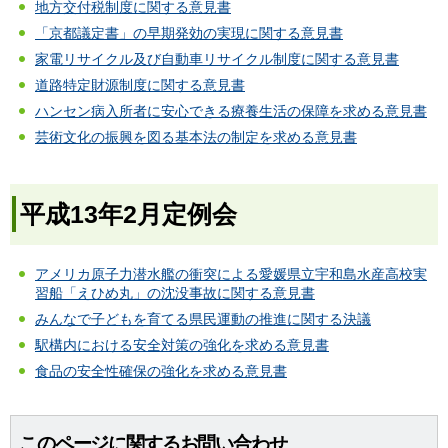
地方交付税制度に関する意見書
「京都議定書」の早期発効の実現に関する意見書
家電リサイクル及び自動車リサイクル制度に関する意見書
道路特定財源制度に関する意見書
ハンセン病入所者に安心できる療養生活の保障を求める意見書
芸術文化の振興を図る基本法の制定を求める意見書
平成13年2月定例会
アメリカ原子力潜水艦の衝突による愛媛県立宇和島水産高校実
習船「えひめ丸」の沈没事故に関する意見書
みんなで子どもを育てる県民運動の推進に関する決議
駅構内における安全対策の強化を求める意見書
食品の安全性確保の強化を求める意見書
このページに関するお問い合わせ