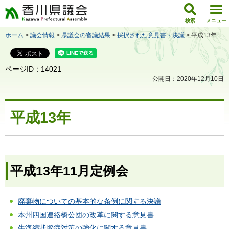
香川県議会
検索
メニュー
ホーム
>
議会情報
>
県議会の審議結果
>
採択された意見書・決議
> 平成13年
ページID：14021
公開日：2020年12月10日
平成13年
平成13年11月定例会
廃棄物についての基本的な条例に関する決議
本州四国連絡橋公団の改革に関する意見書
牛海綿状脳症対策の強化に関する意見書