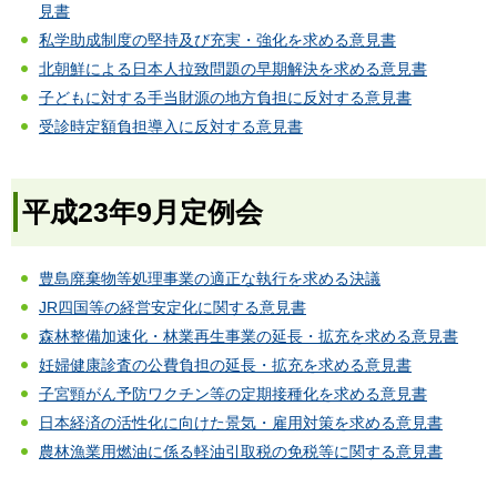
見書
私学助成制度の堅持及び充実・強化を求める意見書
北朝鮮による日本人拉致問題の早期解決を求める意見書
子どもに対する手当財源の地方負担に反対する意見書
受診時定額負担導入に反対する意見書
平成23年9月定例会
豊島廃棄物等処理事業の適正な執行を求める決議
JR四国等の経営安定化に関する意見書
森林整備加速化・林業再生事業の延長・拡充を求める意見書
妊婦健康診査の公費負担の延長・拡充を求める意見書
子宮頸がん予防ワクチン等の定期接種化を求める意見書
日本経済の活性化に向けた景気・雇用対策を求める意見書
農林漁業用燃油に係る軽油引取税の免税等に関する意見書