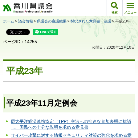
香川県議会
検索
メニュー
ホーム
>
議会情報
>
県議会の審議結果
>
採択された意見書・決議
> 平成23年
ページID：14255
公開日：2020年12月10日
平成23年
平成23年11月定例会
環太平洋経済連携協定（TPP）交渉への拙速な参加表明に抗議
し、国民への十分な説明を求める意見書
サイバー攻撃に対する情報セキュリティ対策の強化を求める意