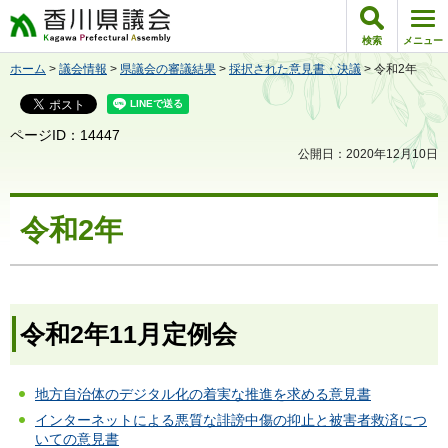
香川県議会
検索
メニュー
ホーム
>
議会情報
>
県議会の審議結果
>
採択された意見書・決議
> 令和2年
ページID：14447
公開日：2020年12月10日
令和2年
令和2年11月定例会
地方自治体のデジタル化の着実な推進を求める意見書
インターネットによる悪質な誹謗中傷の抑止と被害者救済につ
いての意見書