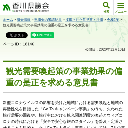
香川県議会
検索
メニュー
ホーム
>
議会情報
>
県議会の審議結果
>
採択された意見書・決議
>
令和2年
>
観光需要喚起策の事業効果の偏重の是正を求める意見書
ページID：18146
公開日：2020年12月10日
観光需要喚起策の事業効果の偏
重の是正を求める意見書
新型コロナウイルスの影響を受けた地域における需要喚起と地域の
再活性化を目指した「Go To キャンペーン事業」のうち、失われた
旅行需要の回復や、旅行中における観光関連消費の喚起とウィズコ
ロナの時代における「安全で安心な旅のスタイル」を普及・定着さ
せることを目的とした「Go To トラベル事業」については、7月の事