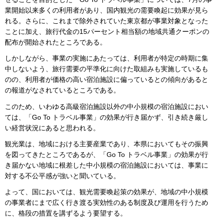
業開始以来多くの利用者があり、国内観光の需要喚起に効果が見ら
れる。さらに、これまで除外されていた東京都が事業対象となった
ことに加え、旅行代金の15パーセント相当額の地域共通クーポンの
配布が開始されたところである。
しかしながら、事業の実施にあたっては、利用者が特定の時期に集
中しないよう、旅行需要の平準化に向けた取組みも実施しているも
のの、利用者が価格の高い宿泊施設に偏っているとの傾向があると
の報道がなされているところである。
このため、いわゆる高級宿泊施設以外の中小規模の宿泊施設におい
ては、「Go To トラベル事業」の効果が行き届かず、引き続き厳し
い経営状況にあると思われる。
観光業は、地域における主要産業であり、本県においてもその振興
を図ってきたところであるが、「Go To トラベル事業」の効果が行
き届かない地域に根差した中小規模の宿泊施設においては、事業に
対する不公平感が強いと聞いている。
よって、国においては、観光需要喚起策の効果が、地域の中小規模
の事業者にまで広く行き渡る実効性のある制度及び運用を行うため
に、格段の措置を講ずるよう要望する。